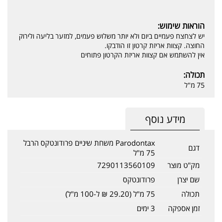
הוראות שימוש:
יש לצחצח פעמיים ביום ולא יותר משלוש פעמים, למזער בליעה ולירוק
החוצה. קצוות אריזת קרטון זו הודבקו.
אין להשתמש אם קצוות אריזת הקרטון פתוחים
תכולה:
75 מ"ל
מידע נוסף
Parodontax משחת שיניים פרודונטקס הרבל
דגם
75 מ"ל
מק"ט מוצר
7290113560109
שם יצרן
פרודונטקס
תכולה
75 מ"ל (29.20 ₪ ל-100 מ"ל)
זמן אספקה
3 ימים