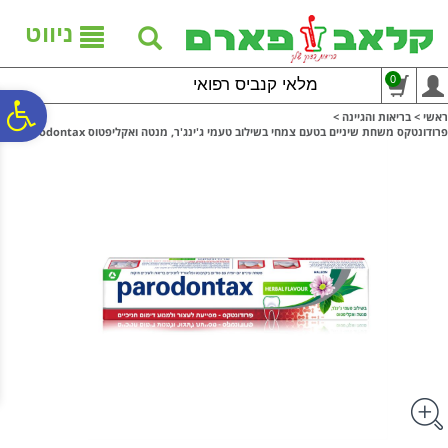
לתפריט
לתוכן
לתפריט
אתר
המרכזי
נגישות
ניווט
0
מלאי קנביס רפואי
פ
ראשי
>
בריאות והגיינה
>
פרודונטקס משחת שיניים בטעם צמחי בשילוב טעמי ג'ינג'ר, מנטה ואקליפטוס Parodontax
סר
נג