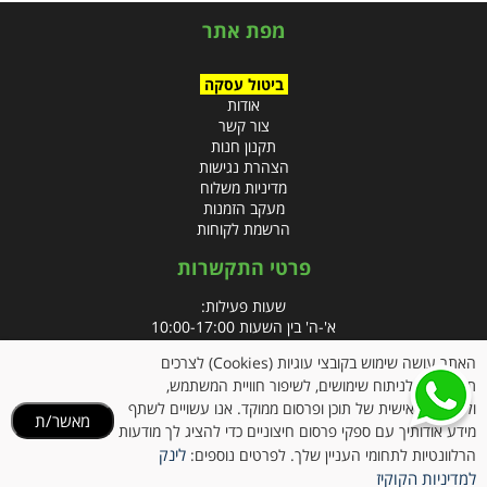
מפת אתר
ביטול עסקה
אודות
צור קשר
תקנון חנות
הצהרת נגישות
מדיניות משלוח
מעקב הזמנות
הרשמת לקוחות
פרטי התקשרות
שעות פעילות:
א'-ה' בין השעות 10:00-17:00
האתר עושה שימוש בקובצי עוגיות (Cookies) לצרכים
טלפון:
תפעוליים, לניתוח שימושים, לשיפור חוויית המשתמש,
פקס: 09-8666832
ולהתאמה אישית של תוכן ופרסום ממוקד. אנו עשויים לשתף
מאשר/ת
מידע אודותיך עם ספקי פרסום חיצוניים כדי להציג לך מודעות
אימייל:
info@clubpharm.co.il
לינק
הרלוונטיות לתחומי העניין שלך. לפרטים נוספים:
כתובת : קניון M הדרך, צומת ינאי, מושב בית חירות 40291
למדיניות הקוקיז