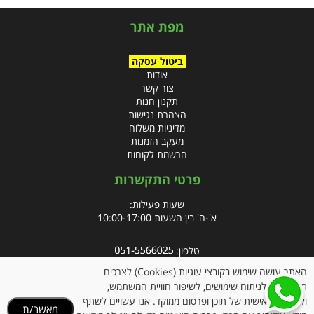
מפת אתר
ביטול עסקה
אודות
צור קשר
תקנון חנות
הצהרת נגישות
מדיניות משלוח
מעקב הזמנות
הרשמת לקוחות
פרטי התקשרות
שעות פעילות:
א'-ה' בין השעות 10:00-17:00
טלפון:
פקס: 09-8666832
האתר עושה שימוש בקובצי עוגיות (Cookies) לצרכים
תפעוליים, לניתוח שימושים, לשיפור חוויית המשתמש,
אימייל:
info@clubpharm.co.il
ולהתאמה אישית של תוכן ופרסום ממוקד. אנו עשויים לשתף
מאשר/ת
כתובת : קניון M הדרך, צומת ינאי, מושב בית חירות 40291