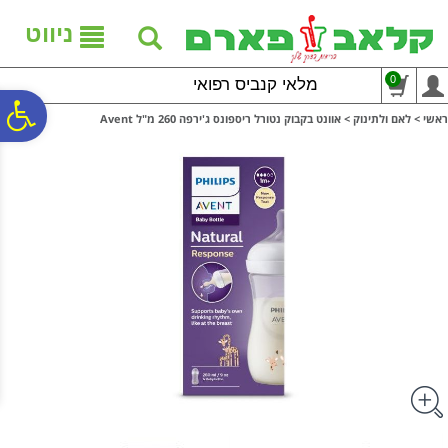
לתפריט
לתוכן
לתפריט
אתר
המרכזי
נגישות
ניווט
0
מלאי קנביס רפואי
פ
ראשי
>
לאם ולתינוק
>
אוונט בקבוק נטורל ריספונס ג'ירפה 260 מ"ל Avent
סר
נג