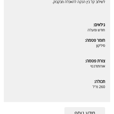
לשילוב קל בין הנקה להאכלה מבקבוק.
גילאים:
חודש ומעלה
חומר פטמה:
סיליקון
צורת פטמה:
אורותודנטי
תכולה:
260 מ"ל
מידע נוסף