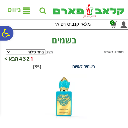
לתפריט
לתוכן
לתפריט
אתר
המרכזי
נגישות
ניווט
0
מלאי קנביס רפואי
פ
בשמים
סר
ראשי
>
בשמים
מציג
1
2
3
4
הבא >
בשמים לאשה
[85]
נג