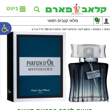
לתפריט
לתוכן
לתפריט
אתר
המרכזי
נגישות
ניווט
0
מלאי קנביס רפואי
פ
ראשי
>
בשמים
>
בושם לגבר פרפיום דיאור מיסטיריוס 100 מ"ל א.ד.ט
סר
נג