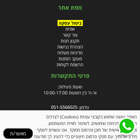
מפת אתר
ביטול עסקה
אודות
צור קשר
תקנון חנות
הצהרת נגישות
מדיניות משלוח
מעקב הזמנות
הרשמת לקוחות
פרטי התקשרות
שעות פעילות:
א'-ה' בין השעות 10:00-17:00
טלפון:
פקס: 09-8666832
האתר עושה שימוש בקובצי עוגיות (Cookies) לצרכים
תפעוליים, לניתוח שימושים, לשיפור חוויית המשתמש,
אימייל:
info@clubpharm.co.il
ולהתאמה אישית של תוכן ופרסום ממוקד. אנו עשויים לשתף
מאשר/ת
כתובת : קניון M הדרך, צומת ינאי, מושב בית חירות 40291
מידע אודותיך עם ספקי פרסום חיצוניים כדי להציג לך מודעות