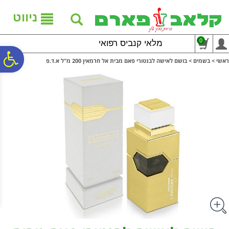
לתפריט
לתוכן
לתפריט
אתר
המרכזי
נגישות
ניווט
0
מלאי קנביס רפואי
פ
ראשי
>
בשמים
>
בושם לאישה לבנטורי פאם מבית אל חרמאין 200 מ"ל א.ד.פ
סר
נג