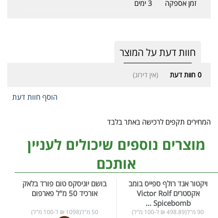
זמן אספקה
3 ימים
חוות דעת על המוצר
0
חוות דעת
(אין דירוג)
הוסף חוות דעת
המחירים תקפים לרכישה באתר בלבד
מוצרים נוספים שיכולים לעניין
אותכם
ויקטור אנד רולף ספייס בומב
בושם יוניסקס טום פורד בלאק
אקסטרים Victor Rolf
אורכיד 50 מ"ל פארפום
Spicebomb ...
90 מ"ל(498.89 ₪ ל-100 מ"ל)
50 מ"ל(1098 ₪ ל-100 מ"ל)