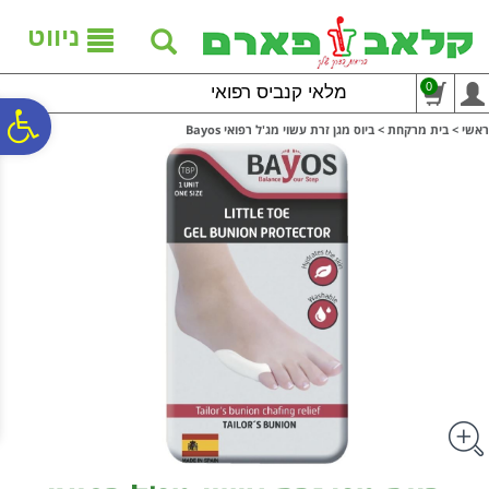
לתפריט
לתוכן
לתפריט
אתר
המרכזי
נגישות
ניווט
0
מלאי קנביס רפואי
פ
ראשי
>
בית מרקחת
>
ביוס מגן זרת עשוי מג'ל רפואי Bayos
סר
נג