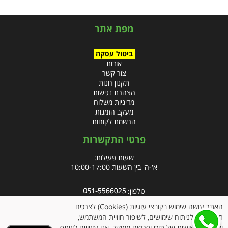
מפת אתר
ביטול עסקה
אודות
צור קשר
תקנון חנות
הצהרת נגישות
מדיניות משלוח
מעקב הזמנות
הרשמת לקוחות
פרטי התקשרות
שעות פעילות:
א'-ה' בין השעות 10:00-17:00
טלפון:
פקס: 09-8666832
האתר עושה שימוש בקובצי עוגיות (Cookies) לצרכים
תפעוליים, לניתוח שימושים, לשיפור חוויית המשתמש,
אימייל:
info@clubpharm.co.il
ולהתאמה אישית של תוכן ופרסום ממוקד. אנו עשויים לשתף