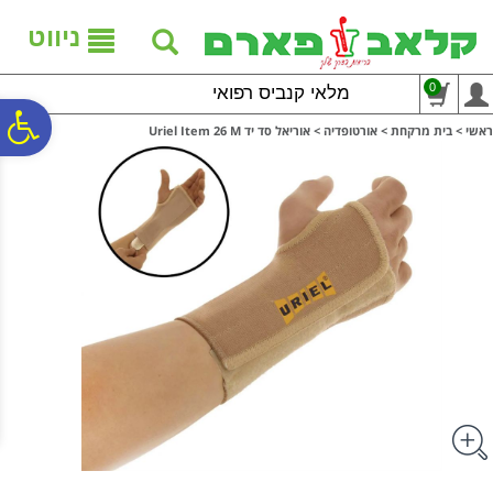
לתפריט
לתוכן
לתפריט
אתר
המרכזי
נגישות
ניווט
0
מלאי קנביס רפואי
פ
ראשי
>
בית מרקחת
>
אורטופדיה
>
אוריאל סד יד Uriel Item 26 M
סר
נג