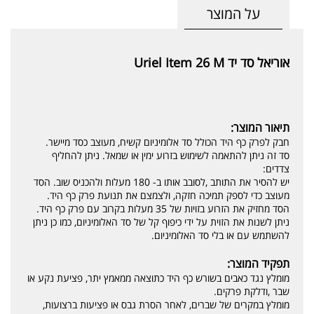
על המוצר
אוריאל סד יד Uriel Item 26 M
תיאור המוצר:
חבק לפרק כף היד הכולל סד אלומיניום קשיח, מעוצב כסד מיישר.
סד זה ניתן להתאמה לשימוש בזרוע ימין או שמאל. ניתן להחליף
צדדים:
יש להסיר את התותב ,לסובב אותו ב- 180 מעלות ולהכניס שוב. הסד
מעוצב כדי לספק תמיכה חזקה, ולצמצם את תנועת פרק כף היד.
הסד מחזיק את הזרוע בזויות של 35 מעלות בקרוב עם פרק כף היד.
ניתן לשנות את הזוית על ידי כיפוף קל של סד האלומיניום, כמו כן ניתן
להשתמש עם או בלי סד האלומיניום.
תפקיד המוצר:
מומלץ נגד כאבים בשורש כף היד כתוצאה ממאמץ יתר, פציעת נקע או
שבר ,ודלקת פרקים.
מומלץ במקרים של שברים, לאחר הסרת גבס או פציעות ברצועות,