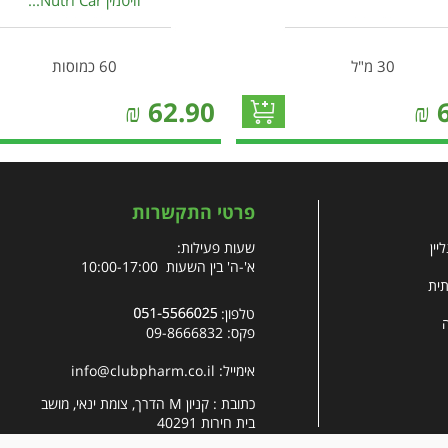
וויטמין Nutri Car...
30 מ"ל
60 כמוסות
₪
62.90
₪
פרטי התקשרות
יין
שעות פעילות:
א'-ה' בין השעות 10:00-17:00
תית
טלפון:
פקס: 09-8666832
אימייל:
info@clubpharm.co.il
כתובת : קניון M הדרך, צומת ינאי, מושב
בית חירות 40291