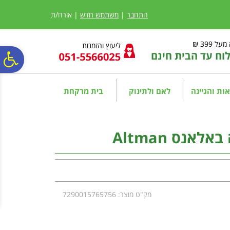
לתפריט
לתוכן
לתפריט
אתר
המרכזי
נגישות
התחבר
|
משתמש חדש
| אורח/ת
ל 399 ₪
ליעוץ והזמנות
ח עד הבית חינם
פ
סר
ות והגיינה
לאם ולתינוק
בית מרקחת
נג
אנס Altman
מק"ט מוצר: 7290015765756