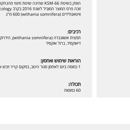
הופק בשיטת KSM-66 שהינה שיטת מיצוי מהנחקרות בעולם
וויטאנולידים‏ (withania somnifera)‏ 600 מ"ג
רכיבים:
דיאוקסיד, ברזל אוקסיד
הוראות שימוש ואחסון:
1 כמוסה ביום לאחסן סגור היטב, במקום קריר ויבש אלרגנים: עלול להכיל שאריות חלב
תכולה:
60 כמוסות