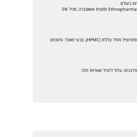
זוכה פרס המוצר המוביל לשנת 2016 בקרב Ethnopharmacology תמצית אשווגנדה, מכיל 5%
תמצית אשווגנדה (withania somnifera), הידרוקסיפרופיל מתיל צלולוז (HPMC), צבעי מאכל: טיטניום