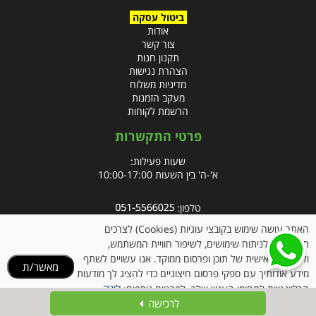
ביטול עסקה
אודות
צור קשר
תקנון חנות
הצהרת נגישות
מדיניות משלוח
מעקב הזמנות
הרשמת לקוחות
פרטי התקשרות
שעות פעילות:
א'-ה' בין השעות 10:00-17:00
טלפון:
פקס: 09-8666832
האתר עושה שימוש בקובצי עוגיות (Cookies) לצרכים
תפעוליים, לניתוח שימושים, לשיפור חוויית המשתמש,
אימייל:
info@clubpharm.co.il
ולהתאמה אישית של תוכן ופרסום ממוקד. אנו עשויים לשתף
מאשר/ת
כתובת : קניון M הדרך, צומת ינאי, מושב בית חירות 40291
מידע אודותיך עם ספקי פרסום חיצוניים כדי להציג לך מודעות
לינק
הרלוונטיות לתחומי העניין שלך. לפרטים נוספים:
לרכישה
למדיניות הקוקיז