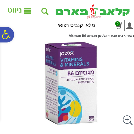
לתפריט
לתוכן
לתפריט
אתר
המרכזי
נגישות
ניווט
0
מלאי קנביס רפואי
פ
ראשי
>
בית טבע
>
אלטמן מגנזיום Altman B6
סר
נג