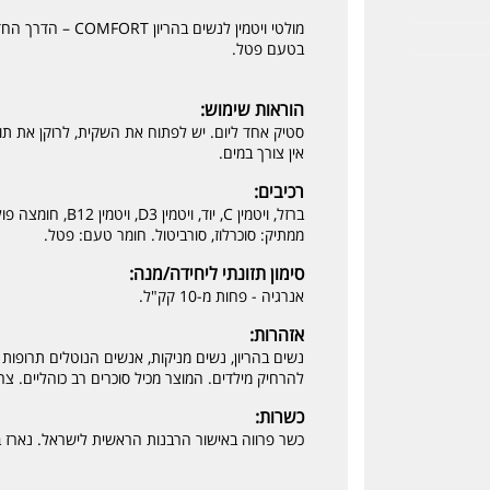
מולטי ויטמין לנשים בהריון COMFORT – הדרך החדשה, הטעימה והנוחה לצריכת מולטי ויטמין בהיריון.
בטעם פטל.
הוראות שימוש:
סטיק אחד ליום. יש לפתוח את השקית, לרוקן את תוכ
אין צורך במים.
רכיבים:
ברזל, ויטמין C, יוד, ויטמין D3, ויטמין B12, חומצה פולית.
ממתיק: סוכרלוז, סורביטול. חומר טעם: פטל.
סימון תזונתי ליחידה/מנה:
אנרגיה - פחות מ-10 קק"ל.
אזהרות:
נשים בהריון, נשים מניקות, אנשים הנוטלים תרופות 
להרחיק מילדים. המוצר מכיל סוכרים רב כוהליים. צר
כשרות:
כשר פרווה באישור הרבנות הראשית לישראל. נארז ב