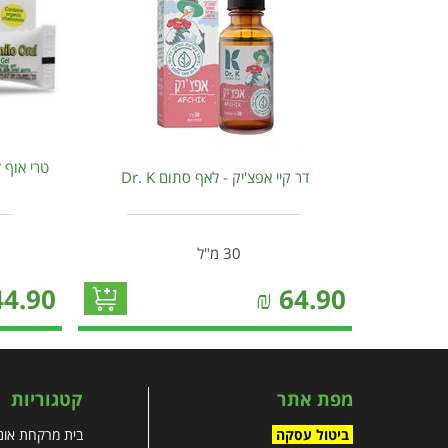
טרי אוף ל
דר קיי אפצ'יק - לאף סתום Dr. K
30 מ"ל
44.90
₪
64.90
מפת אתר
קטגוריות
ביטול עסקה
בית מרקחת אונל