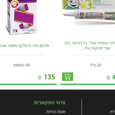
ייף קמומילו אורל- ג'ל לטיפול בפה
אלטמן מגה גלופלקס פאסט Altman
אצל תינוקות Tre...
20 מ"ל
90 כמוסות
₪
135
₪
פרטי התקשרות
יין
שעות פעילות: