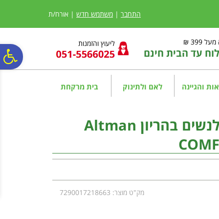
לתפריט
לתוכן
לתפריט
אתר
המרכזי
נגישות
התחבר
|
משתמש חדש
| אורח/ת
ל 399 ₪
ליעוץ והזמנות
ח עד הבית חינם
פ
סר
ות והגיינה
לאם ולתינוק
בית מרקחת
נג
אלטמן מולטי ויטמין לנשים בהריון Altman
COMF
מק"ט מוצר: 7290017218663