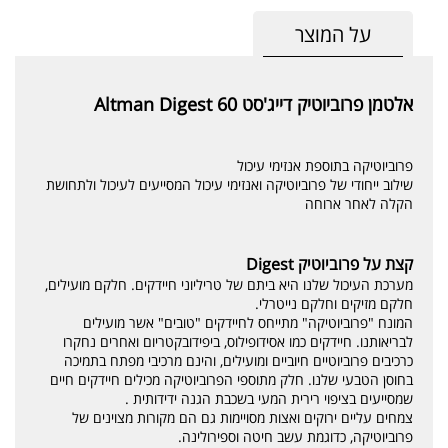
על המוצר
אלטמן פרוביוטיק דייג'סט 60 Altman Digest
פרוביוטיקה בתוספת אנזימי עיכול
שילוב ייחודי של פרוביוטיקה ואנזימי עיכול המסייעים לעיכול ולתחושת
הקלה לאחר ארוחה
קצת על פרוביוטיק Digest
מערכת העיכול שלנו היא ביתם של טריליוני חיידקים. חלקם מועילים,
חלקם מזיקים וחלקם נייטרלי.
המונח "פרוביוטיקה" מתייחס לחיידקים "טובים" אשר מועילים
לבריאותנו. חיידקים כמו אסידופילוס, ביפידובקטריום ואחרים נחקרו
כרכיבים פרוביוטיים חיוביים ומועילים, והינם מרכיבי מפתח בתמיכה
בחוסן הטבעי שלנו. חלק מתוספי הפרוביוטיקה מכילים חיידקים חיים
שמסייעים בציפוי רירית המעי בשכבת הגנה ידידותית .
צמחים עליים ירוקים ואצות מסויימות גם הם מקורות מצוינים של
פרוביוטיקה, כדוגמת עשב חיטה וספירולינה.