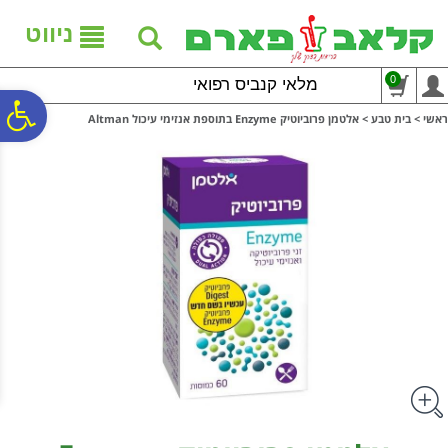
לתפריט
לתוכן
לתפריט
אתר
המרכזי
נגישות
ניווט
0
מלאי קנביס רפואי
פ
ראשי
>
בית טבע
>
אלטמן פרוביוטיק Enzyme בתוספת אנזימי עיכול Altman
סר
נג