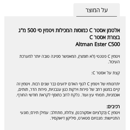
על המוצר
אלטמן אסטר C כמוסות המכילות ויטמין סי 500 מ"ג
בצורת אסטר C
Altman Ester C500
ויטמין C פטנטי (לא חומצי), המאפשר ספיגה טובה יותר למערכת
העיכול.
קצת על אסטר C:
יתרונותיו של ויטמין C לגוף האדם ידועים כבר שנים רבות. ויטמין זה
קיים במגוון רחב של פירות וירקות כגון עגבניות, פירות הדר, תותים,
אוכמניות, תפוחי עץ ועוד. נלקח לרוב כתוסף לקראת חודשי החורף.
רכיבים:
ויטמין C (כקלציום אסקורבט), צלולוז, מתחלב: עמילן תירס; מונעי
התגיישות: מגנזיום סטארט, סיליקון דיאוקסיד.