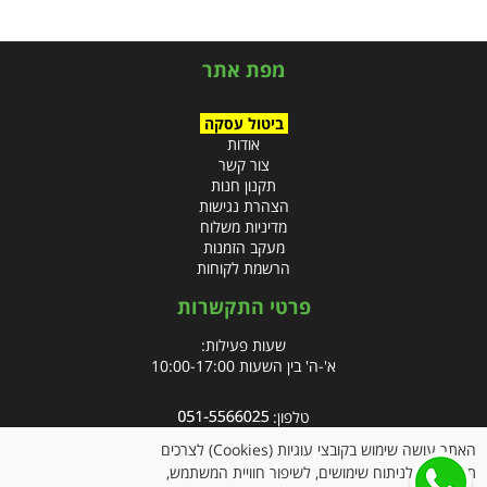
מפת אתר
ביטול עסקה
אודות
צור קשר
תקנון חנות
הצהרת נגישות
מדיניות משלוח
מעקב הזמנות
הרשמת לקוחות
פרטי התקשרות
שעות פעילות:
א'-ה' בין השעות 10:00-17:00
טלפון:
פקס: 09-8666832
האתר עושה שימוש בקובצי עוגיות (Cookies) לצרכים
תפעוליים, לניתוח שימושים, לשיפור חוויית המשתמש,
אימייל:
info@clubpharm.co.il