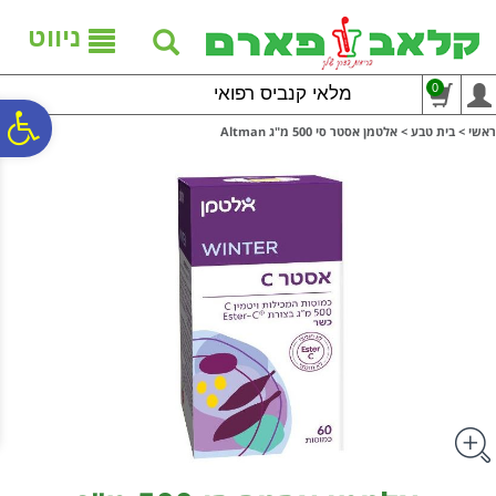
לתפריט
לתוכן
לתפריט
אתר
המרכזי
נגישות
ניווט
0
מלאי קנביס רפואי
פ
ראשי
>
בית טבע
>
אלטמן אסטר סי 500 מ"ג Altman
סר
נג