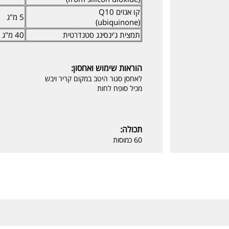
קו אנזים Q10
5 מ"ג
(ubiquinone)
תמצית ג'ינסינג סטנדרטית
40 מ"ג
הוראות שימוש ואחסון:
לאחסן סגור היטב במקום קריר ויבש
מכיל סופח לחות
תכולה:
60 כמוסות