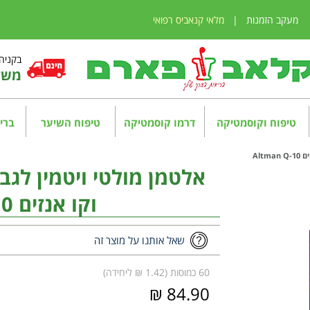
מעקב הזמנות
|
מלאי קנאביס רפואי
בקניה מע
משלו
טיפוח וקוסמטיקה
דרמו קוסמטיקה
טיפוח השיער
בריא
Alt
אלטמן מולטי ויטמין לגבר
וקו אנזים Altman Q-10
שאל אותנו על מוצר זה
60 כמוסות (1.42 ₪ ליחידה)
84.90 ₪