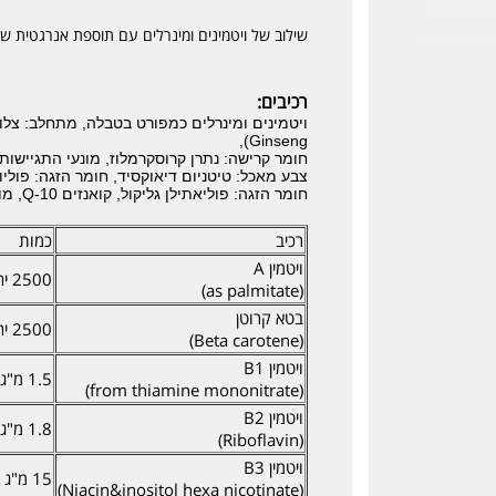
שילוב של ויטמינים ומינרלים עם תוספת אנרגטית של קו אנזים 0
רכיבים:
Ginseng),
חומר קרישה: נתרן קרוסקרמלוז, מונעי התגיישות
צבע מאכל: טיטניום דיאוקסיד, חומר הזגה: פוליוי
חומר הזגה: פוליאתילן גליקול, קואנזים Q-10, מונע התגיישות: מגנזיום סיליקט הידרוקסיד.
רכיב
כמות
ויטמין A
2500 יחב"ל
(as palmitate)
בטא קרוטן
2500 יחב"ל
(Beta carotene)
ויטמין B1
1.5 מ"ג
(from thiamine mononitrate)
ויטמין B2
1.8 מ"ג
(Riboflavin)
ויטמין B3
15 מ"ג
(Niacin&inositol hexa nicotinate)