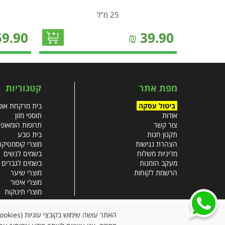
25 מ"ל
59.90
₪
39.90
מפת אתר
קטגוריות
ביטול עסקה
בית מרקחת אונל
אודות
תוספי מזון
צור קשר
תרופות הומאופ
תקנון חנות
בית טבע
הצהרת נגישות
מוצרי קוסמטיקה
מדיניות משלוח
בשמים לנשים
מעקב הזמנות
בשמים לגברים
הרשמת לקוחות
מוצרי שיער
מוצרי איפור
מוצרי תינוקות
צבעי שיער
עזרים רפואיים