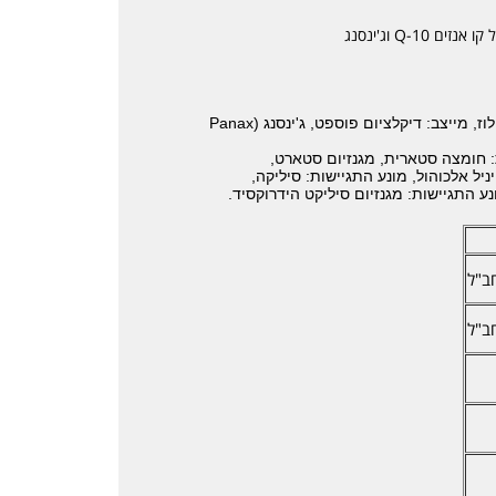
Q-1 וג'ינסנג
ויטמינים ומינרלים כמפורט בטבלה, מתחלב: צלולוז, מייצב: דיקלציום פוספט, ג'ינסנג (Panax
: חומצה סטארית, מגנזיום סטארט,
ניל אלכוהול, מונע התגיישות: סיליקה,