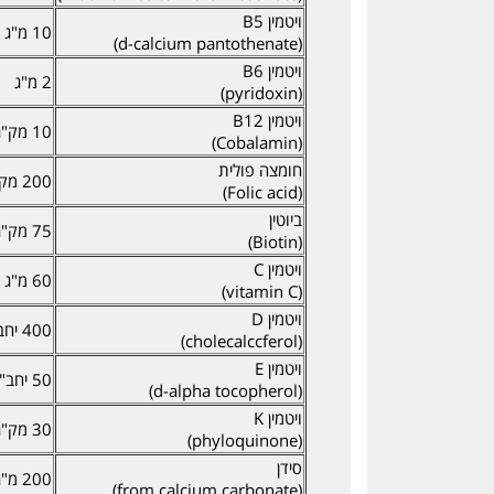
ויטמין B5
10 מ"ג
(d-calcium pantothenate)
ויטמין B6
2 מ"ג
(pyridoxin)
ויטמין B12
10 מק"ג
(Cobalamin)
חומצה פולית
200 מק"ג
(Folic acid)
ביוטין
75 מק"ג
(Biotin)
ויטמין C
60 מ"ג
(vitamin C)
ויטמין D
400 יחב"ל
(cholecalccferol)
ויטמין E
50 יחב"ל
(d-alpha tocopherol)
ויטמין K
30 מק"ג
(phyloquinone)
סידן
200 מ"ג
(from calcium carbonate)