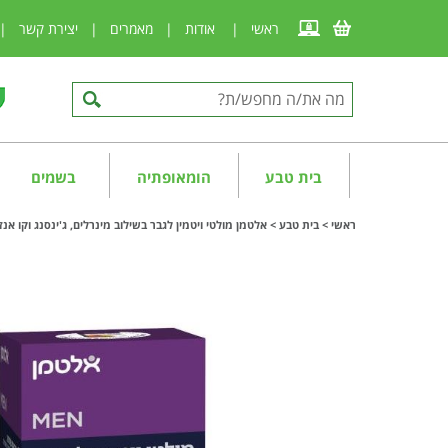
ראשי
|
אודות
|
מאמרים
|
יצירת קשר
|
בית טבע
הומאופתיה
בשמים
ראשי
>
בית טבע
>
אלטמן מולטי ויטמין לגבר בשילוב מינרלים, ג'ינסנג וקו אנזים man Q-10