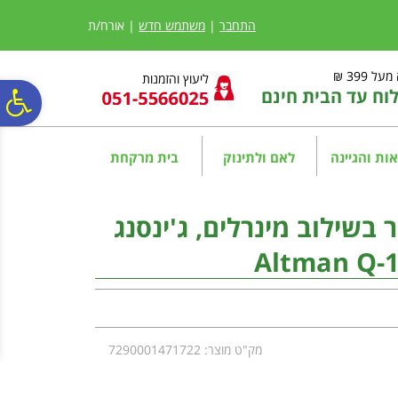
לתפריט
לתוכן
לתפריט
אתר
המרכזי
נגישות
התחבר
|
משתמש חדש
| אורח/ת
ל 399 ₪
ליעוץ והזמנות
ח עד הבית חינם
פ
סר
ות והגיינה
לאם ולתינוק
בית מרקחת
נג
 בשילוב מינרלים, ג'ינסנג
מק"ט מוצר: 7290001471722