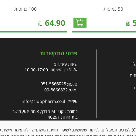
50 כמוסות
100 כמוסות
₪
64.90
₪
פרטי התקשרות
יין
שעות פעילות:
א'-ה' בין השעות 10:00-17:00
תית
טלפון:
פקס: 09-8666832
אימייל:
info@clubpharm.co.il
כתובת : קניון M הדרך, צומת ינאי, מושב
בית חירות 40291
האתר עושה שימוש בקובצי עוגיות (Cookies) לצרכים תפעוליים, לניתוח שימושים, לשיפור חוויית המשתמש, ולהתאמה א