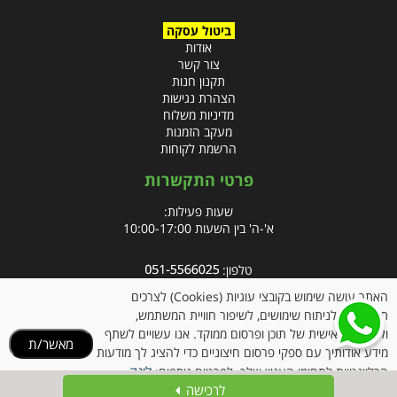
ביטול עסקה
אודות
צור קשר
תקנון חנות
הצהרת נגישות
מדיניות משלוח
מעקב הזמנות
הרשמת לקוחות
פרטי התקשרות
שעות פעילות:
א'-ה' בין השעות 10:00-17:00
טלפון:
פקס: 09-8666832
האתר עושה שימוש בקובצי עוגיות (Cookies) לצרכים
תפעוליים, לניתוח שימושים, לשיפור חוויית המשתמש,
אימייל:
info@clubpharm.co.il
ולהתאמה אישית של תוכן ופרסום ממוקד. אנו עשויים לשתף
מאשר/ת
כתובת : קניון M הדרך, צומת ינאי, מושב בית חירות 40291
מידע אודותיך עם ספקי פרסום חיצוניים כדי להציג לך מודעות
לינק
הרלוונטיות לתחומי העניין שלך. לפרטים נוספים:
לרכישה
למדיניות הקוקיז