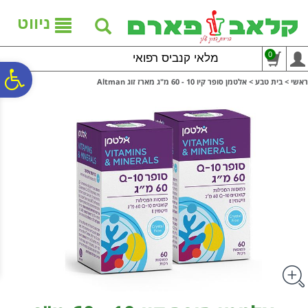
לתפריט
לתוכן
לתפריט
אתר
המרכזי
נגישות
ניווט
0
מלאי קנביס רפואי
פ
ראשי
>
בית טבע
>
אלטמן סופר קיו 10 - 60 מ"ג מארז זוג Altman
סר
נג