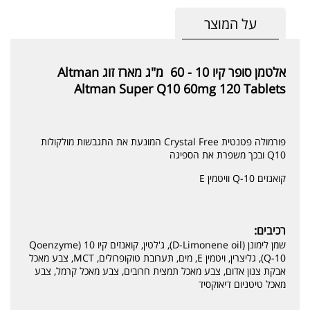
על המוצר
אלטמן סופר קיו 10 - 60 מ"ג מארז זוג Altman
Altman Super Q10 60mg 120 Tablets
פורמולה פטנטית Crystal Free המונעת את התגבשות מולקולות
Q10 ובכך משפרת את הספיגה
קואנזים Q-10 וויטמין E
רכיבים:
שמן לימונן (D-Limonene oil), ג'לטין, קואנזים קיו 10 (Qoenzyme
Q-10), גליצרין, ויטמין E, מים, תערובת טוקופרולים, MCT, צבע מאכל
אבקת צנון אדום, צבע מאכל תמצית חרובים, צבע מאכל קרמל, צבע
מאכל טיטניום דיאוקסיד