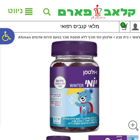
לתפריט
לתוכן
לתפריט
אתר
המרכזי
נגישות
ניווט
0
מלאי קנביס רפואי
פ
ראשי
>
בית טבע
>
אלטמן יומי חורף ללא תוספת סוכר בטעם פירות אדומים Altman
סר
נג