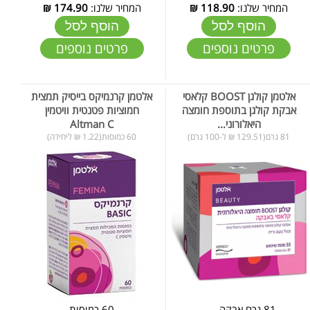
המחיר שלנו:
118.90
₪
המחיר שלנו:
174.90
₪
הוסף לסל
הוסף לסל
פרטים נוספים
פרטים נוספים
אלטמן קולגן BOOST קלאסי
אלטמן קרנמיקס בייסיק תמצית
אבקת קולגן בתוספת חומצה
חמוציות פטנטית וויטמין
היאלורוני...
Altman C
81 גרם(129.51 ₪ ל-100 גרם)
60 כמוסות(1.22 ₪ ליחידה)
81 גרם אבקה - ...
60 כמוסות