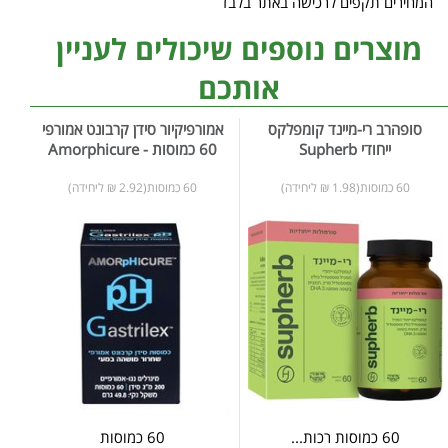
המחירים תקפים לרכישה באתר בלבד
מוצרים נוספים שיכולים לעניין
אותכם
סופהרב רי-מיינד קומפלקס
אמורפיקיור סידן קרבונט אמורפי
ייחודי Supherb
60 כמוסות - Amorphicure
60 כמוסות(1.98 ₪ ליחידה)
60 כמוסות(2.92 ₪ ליחידה)
60 כמוסות רכות...
60 כמוסות