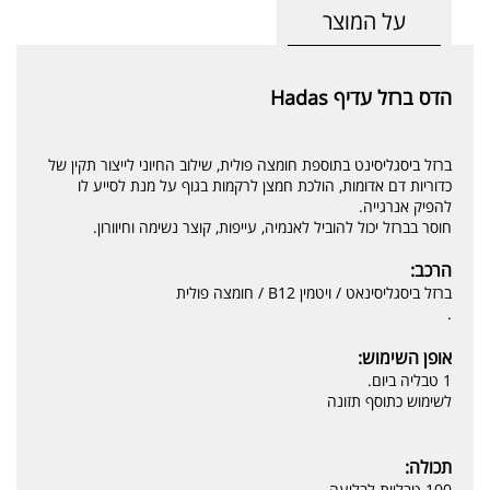
על המוצר
הדס ברזל עדיף Hadas
ברזל ביסגליסינט בתוספת חומצה פולית, שילוב החיוני לייצור תקין של
כדוריות דם אדומות, הולכת חמצן לרקמות בגוף על מנת לסייע לו
להפיק אנרגייה.
חוסר בברזל יכול להוביל לאנמיה, עייפות, קוצר נשימה וחיוורון.
הרכב:
ברזל ביסגליסינאט / ויטמין B12 / חומצה פולית
.
אופן השימוש:
1 טבליה ביום.
לשימוש כתוסף תזונה
תכולה:
100 טבליות לבליעה