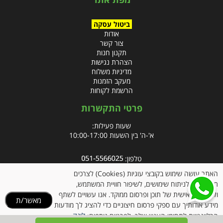
ביטול עסקה
אודות
צור קשר
תקנון חנות
הצהרת נגישות
מדיניות משלוח
מעקב הזמנות
הרשמת לקוחות
פרטי התקשרות
שעות פעילות:
א'-ה' בין השעות 10:00-17:00
טלפון:
פקס: 09-8666832
האתר עושה שימוש בקובצי עוגיות (Cookies) לצרכים
תפעוליים, לניתוח שימושים, לשיפור חוויית המשתמש,
אימייל:
info@clubpharm.co.il
ולהתאמה אישית של תוכן ופרסום ממוקד. אנו עשויים לשתף
מאשר/ת
כתובת : קניון M הדרך, צומת ינאי, מושב בית חירות 40291
מידע אודותיך עם ספקי פרסום חיצוניים כדי להציג לך מודעות
לינק
הרלוונטיות לתחומי העניין שלך. לפרטים נוספים: