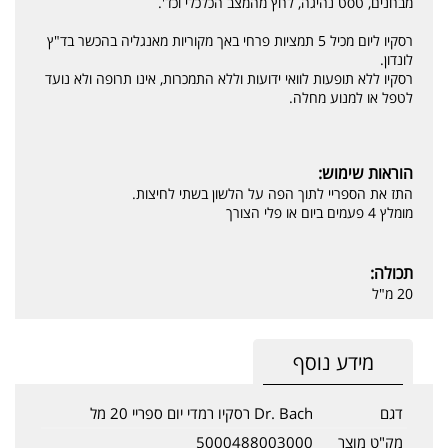
מבחנים, טסט נהיגה, לחץ מהמצב הכלכלי וכד'.
רסקיו ליום מכיל 5 תמציות פרחי באך מקוריות מאנגליה בהכשר בד"ץ
לונדון.
רסקיו ללא תופעות לוואי ידועות וללא התמכרות, אינו תרופה ולא נועד
לטפל או למנוע מחלה.
הוראות שימוש:
התז את הספריי לתוך הפה על הלשון בשתי לחיצות.
מומלץ 4 פעמים ביום או פלי הצורך
תכולה:
20 מ"ל
מידע נוסף
דגם
Dr. Bach רסקיו רמדי יום ספריי 20 מל
מק"ט מוצר
5000488003000