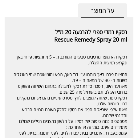
על המוצר
רסקיו רמדי ספרי להרגעה 20 מ"ל
Rescue Remedy Spray 20 ml
רסקיו הוא מוצר מרכיבים טבעיים המורכב מ – 5 מתמציות פרחי באך
ונקרא: תמצית ההצלה.
תמציות פרחי באך פותחו ע"י דר' באך, רופא והומיאופת שחי באנגליה
בשנות ה- 30 של המאה ה – 19.
מאז ועד היום, הפכה סדרת רסקיו למובילה בתחום השלווה והשקט
ברחבי העולם וגם בישראל מזה 25 שנים.
רסקיו טיפת שלווה למצבים לחץ וסטרס זמניים בהם אנחנו נתקלים
בחיי היומיום שלנו.
מאות אלפי ישראלים הפכו את רסקיו לחלק מאורח החיים הבריא
והדינמי שלהם.
מטפטפים כמה טיפות של רסקיו על הלשון במצבים רגילים שכולנו
מתמודדים איתם בזמן זה או אחר כמו:
עומס בעבודה, אתגרים בבית עם הילדים, לפני חתונה, ברית, לפני