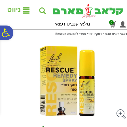
לתפריט
לתוכן
לתפריט
אתר
המרכזי
נגישות
ניווט
0
מלאי קנביס רפואי
פ
ראשי
>
בית טבע
>
רסקיו רמדי ספריי להרגעה Rescue
סר
נג