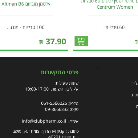
צנטרום מולטי ויטמין לנשים 60 טבליות
אלטמן מגנזיום Altman B6
Centrum Women
60 טבליות
100 טבליות - מגנז...
₪
37.90
פרטי התקשרות
יין
שעות פעילות:
א'-ה' בין השעות 10:00-17:00
תית
טלפון:
פקס: 09-8666832
אימייל:
info@clubpharm.co.il
כתובת : קניון M הדרך, צומת ינאי, מושב
בית חירות 40291