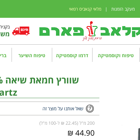
מעקב הזמנות
|
מלאי קנאביס רפואי
בקניה מע
משלו
טיפוח וקוסמטיקה
דרמו קוסמטיקה
טיפוח השיער
בריא
artz
שאל אותנו על מוצר זה
200 מ"ל (22.45 ₪ ל-100 מ"ל)
44.90 ₪