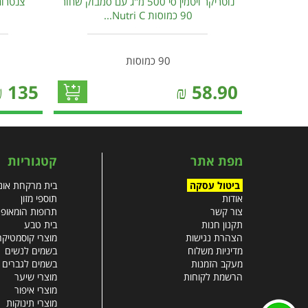
נוטריקר ויטמין סי 500 מ"ג עם סמבוק שחור
90 כמוסות Nutri C...
90 כמוסות
₪
135
₪
58.90
מפת אתר
קטגוריות
ביטול עסקה
בית מרקחת אונל
אודות
תוספי מזון
צור קשר
תרופות הומאופ
תקנון חנות
בית טבע
הצהרת נגישות
מוצרי קוסמטיקה
מדיניות משלוח
בשמים לנשים
מעקב הזמנות
בשמים לגברים
הרשמת לקוחות
מוצרי שיער
מוצרי איפור
מוצרי תינוקות