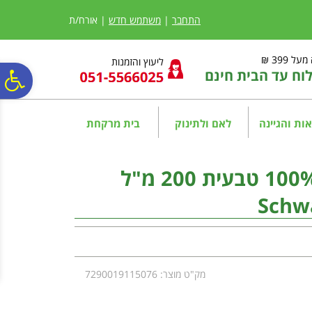
לתפריט
לתוכן
לתפריט
אתר
המרכזי
נגישות
התחבר
|
משתמש חדש
| אורח/ת
ל 399 ₪
ליעוץ והזמנות
ח עד הבית חינם
פ
סר
ות והגיינה
לאם ולתינוק
בית מרקחת
נג
שוורץ חמאת שיאה 100% טבעית 200 מ"ל
Schw
מק"ט מוצר: 7290019115076