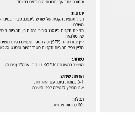
ומתונה יותר אך יתרונותיה בולטים במיוחד.
יתרונות:
השלם
תמצית תקנית ג'ינסנג סיבירי נמנית בין תמציות הצמ
של סולגאר!
ליין צמחים זה (SFP) זכה מספר פעמים בפרס מצוינות בתחום תוספי התזונה
הליין מכיל תמציות תקניות סטנדרטיות ופטנט PhytO2X® לשמירת פוטנטיות המוצר
כשרות:
המוצר בהשגחת KOF-K ניו ג'רזי ארה"ב (פרווה)
הוראות שימוש:
3-1 כמוסות ביום, עם הארוחות
אינו מומלץ לנטילה לפני השינה
תכולה:
60 כמוסות צמחיות