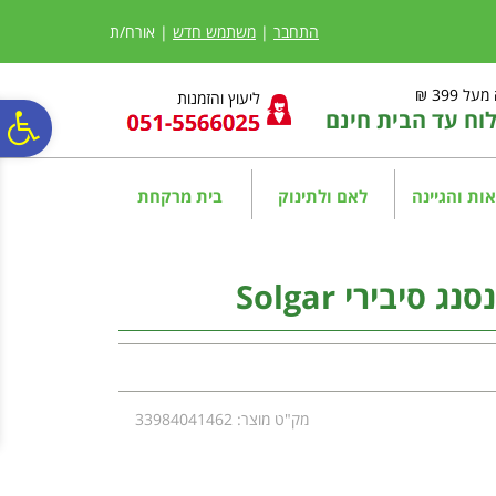
לתפריט
לתוכן
לתפריט
אתר
המרכזי
נגישות
התחבר
|
משתמש חדש
| אורח/ת
ל 399 ₪
ליעוץ והזמנות
ח עד הבית חינם
פ
סר
ות והגיינה
לאם ולתינוק
בית מרקחת
נג
סיבירי Solgar
מק"ט מוצר: 33984041462