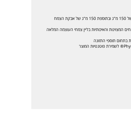
מכיל תמצית תקנית של שורש ג'ינסנג סיבירי במינון של 150 מ"ג ובתוספת 150 מ"ג של אבקת הצמח
חים המצוינות והאיכותיות בליין צמחי העוצמה המלאה