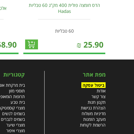
הדס חומצה פולית 400 מק"ג 60 טבליות
אלטמ
Hadas
60 טבליות
58.90
₪
25.90
מפת אתר
קטגוריות
ביטול עסקה
בית מרקחת אונל
אודות
תוספי מזון
צור קשר
תרופות הומאופ
תקנון חנות
בית טבע
הצהרת נגישות
מוצרי קוסמטיקה
מדיניות משלוח
בשמים לנשים
מעקב הזמנות
בשמים לגברים
הרשמת לקוחות
מוצרי שיער
מוצרי איפור