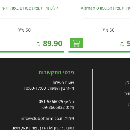
ן תמצית אכינפורס Altman
קלינתול תמצית צמחים בשמן זרעי 
50 מ"ל
50 מ"ל
₪
89.90
₪
פרטי התקשרות
יין
שעות פעילות:
א'-ה' בין השעות 10:00-17:00
תית
טלפון:
פקס: 09-8666832
אימייל:
info@clubpharm.co.il
כתובת : קניון M הדרך, צומת ינאי, מושב