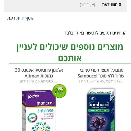
0
חוות דעת
(אין דירוג)
הוסף חוות דעת
המחירים תקפים לרכישה באתר בלבד
מוצרים נוספים שיכולים לעניין
אותכם
סמבוכל תמצית פרי סמובק
אלטמן פרוביוטיק אינטנס 30
שחור ללא סוכר Sambucol
כמוסות Altman
120 מ"ל(45.75 ₪ ל-100 מ"ל)
30 כמוסות(2.63 ₪ ליחידה)
0%
הנחה