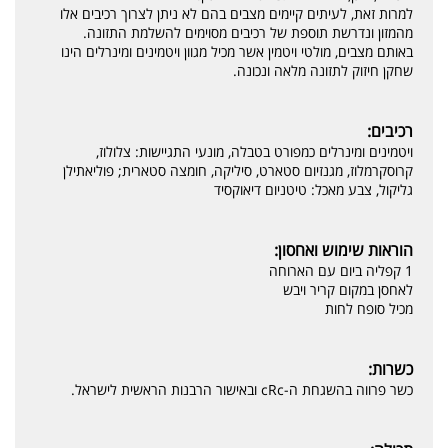
למרות זאת, לעיתים קיימים מצבים בהם לא ניתן לצרוך רכיבים אלו
מהמזון ונדרשת תוספת של רכיבים מסוימים להשלמת התזונה.
באותם מצבים, מולטי ויטמין אשר מכיל מגוון ויטמינים ומינרלים הינו
שחקן חיזוק לתזונה מלאה ונכונה.
רכיבים:
ויטמינים ומינרלים כמפורט בטבלה, מונעי התגיישות: צלולוז,
קרוסקרמלוז, מגנזיום סטארט, סיליקה, חומצה סטארית; פוליאתילן
גליקול, צבע מאכל: טיטניום דיאוקסיד
הוראות שימוש ואחסון:
1 קפליה ביום עם הארוחה
לאחסן במקום קריר ויבש
מכיל סופח לחות
כשרות:
כשר פרווה בהשגחת ה-cRc ובאישור הרבנות הראשית לישראל.