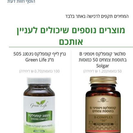
הוסף חוות דעת
המחירים תקפים לרכישה באתר בלבד
מוצרים נוספים שיכולים לעניין
אותכם
סולגאר קומפלקס ויטמיני B
גרין לייף קומפלקס גינסנג 505
בתוספת צמחים 50 כמוסות
מ"ג Green Life
Solgar
50 כמוסות(1.20 ₪ ליחידה)
100 כמוסות(0.70 ₪ ליחידה)