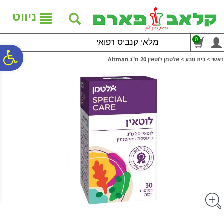
לתפריט
לתוכן
לתפריט
אתר
המרכזי
נגישות
ניווט
0
מלאי קנביס רפואי
פ
ראשי
>
בית טבע
>
אלטמן לוטאין 20 מ"ג Altman
סר
נג