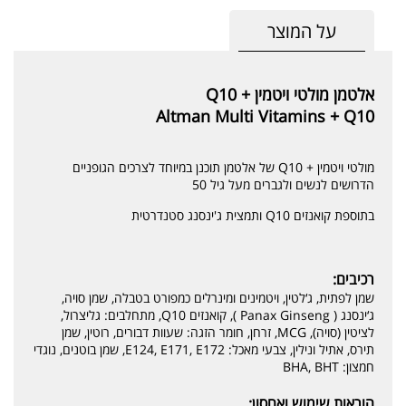
על המוצר
אלטמן מולטי ויטמין + Q10
Altman Multi Vitamins + Q10
מולטי ויטמין + Q10 של אלטמן תוכנן במיוחד לצרכים הגופניים
הדרושים לנשים ולגברים מעל גיל 50
בתוספת קואנזים Q10 ותמצית ג'ינסנג סטנדרטית
רכיבים:
שמן לפתית, ג‘לטין, ויטמינים ומינרלים כמפורט בטבלה, שמן סויה,
ג‘ינסנג ( Panax Ginseng ), קואנזים Q10, מתחלבים: גליצרול,
לציטין (סויה), MCG, זרחן, חומר הזגה: שעוות דבורים, רוטין, שמן
תירס, אתיל ונילין, צבעי מאכל: E124, E171, E172, שמן בוטנים, נוגדי
חמצון: BHA, BHT
הוראות שימוש ואחסון: