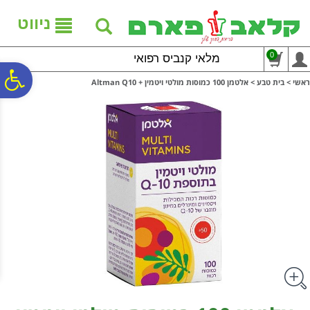
לתפריט
לתוכן
לתפריט
אתר
המרכזי
נגישות
ניווט
0
מלאי קנביס רפואי
פ
ראשי
>
בית טבע
>
אלטמן 100 כמוסות מולטי ויטמין + Altman Q10
סר
נג