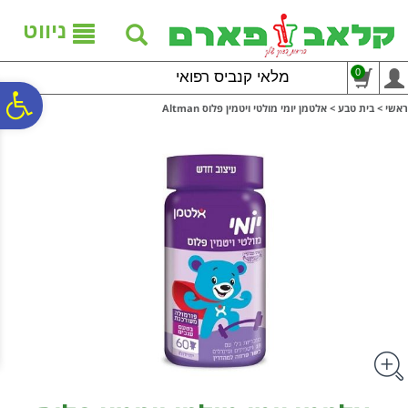
לתפריט
לתוכן
לתפריט
אתר
המרכזי
נגישות
ניווט
0
מלאי קנביס רפואי
פ
ראשי
>
בית טבע
>
אלטמן יומי מולטי ויטמין פלוס Altman
סר
נג