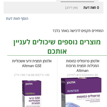
0
חוות דעת
(אין דירוג)
הוסף חוות דעת
המחירים תקפים לרכישה באתר בלבד
מוצרים נוספים שיכולים לעניין
אותכם
אלטמן פרופוליס כמוסות
אלטמן תמצית זרעי אשכוליות
המכילות תמצית מרוכזת
Altman GSE
Altman
40 כמוסות(0.92 ₪ ליחידה)
100 מ"ל(88.90 ₪ ל-100 מ"ל)