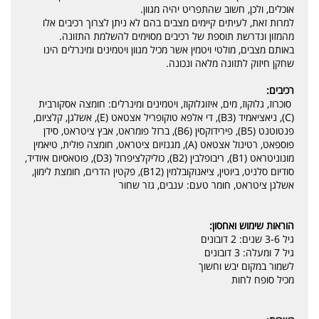
אוכלים, ולכן, חשוב שהתפריט יהיה מגוון.
למרות זאת, לעיתים קיימים מצבים בהם לא ניתן לצרוך רכיבים אלו
מהמזון ונדרשת תוספת של רכיבים מסוימים להשלמת התזונה.
באותם מצבים, מולטי ויטמין אשר מכיל מגוון ויטמינים ומינרלים הינו
שחקן חיזוק לתזונה מלאה ונכונה.
רכיבים:
סוכרוז, גלוקוז, מים, איזוגלוקוז, ויטמינים ומינרלים: חומצה אסקורבית
(C), ניאציאמיד (B3), די אלפא טוקופריל אצטאט (E), אשלגן, קלציום,
פנטוטנט (B5), פירידוקסין (B6), ברזל פומראט, אבץ ציטראט, סידן
פוספאט, רטינול אצטאט (A), מגנזיום ציטראט, חומצה פולית, טיאמין
מונוניטראט (B1), ריבופלבין (B2), כוליקלציפרול (D3), פוטאסיום איודיד,
סודיום סלניט, ביוטין, ציאנוקובלמין (B12), פקטין הדרים, חומצת לימון,
אשלגן ציטראט, חומר טעם: ענבים, גזר שחור
הוראות שימוש ואחסון:
גיל 3-6 שנים: 2 דובונים
גיל 7 ומעלה: 3 דובונים
לשמור במקום יבש וחשוך
מכיל סופח לחות