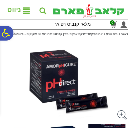
לתפריט
לתוכן
לתפריט
אתר
המרכזי
נגישות
ניווט
0
מלאי קנביס רפואי
פ
ראשי
>
בית טבע
>
אמורפיקיור דירקט אבקת סידן קרבונט אמורפי 60 שקיקים - Amorphicure
סר
נג