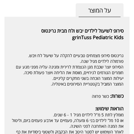
על המוצר
סירופ לשיעול לילדים יבש ולח מבית גרינטוס
grinTuss Pediatric Kids
גרינטוס סירופ מצמחים טבעיים להקלה על שיעול לח ויבש.
פורמולה לילדים מגיל שנה.
הסירופ יוצר שכבת מגן הנצמדת לרירית ומגינה עליה מפני מגע עם
חומרים הגורמים לגירויים, מווסת את הליחה ויוצר פעולת סיכה.
יעילות המוצר הוכחה בשני מחקרים קליניים.
המוצר המוביל בקטגוריית הסירופים באיטליה.
כשרות:
כשר פרווה
הוראות שימוש:
מומלץ לתת 5 מ"ל לילדים מגיל 1 - 6 שנים.
או 10 מל' לילדים בני 6 ומעלה, פעמיים עד ארבע פעמים ביום, וליטול
את המנה האחרונה לפני השינה.
לאחר השימוש יש לסגור היטב את הבקבוק ולשטוף ביסודיות את כף