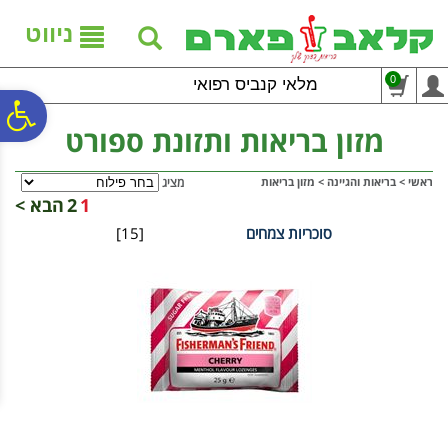
לתפריט
לתוכן
לתפריט
אתר
המרכזי
נגישות
ניווט
0
מלאי קנביס רפואי
פ
מזון בריאות ותזונת ספורט
סר
ראשי
>
בריאות והגיינה
>
מזון בריאות
מציג
1
2
הבא >
סוכריות צמחים
[15]
נג