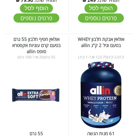
הוסף לסל
הוסף לסל
פרטים נוספים
פרטים נוספים
אולאין אבקת חלבון WHEY
אולאין חטיף חלבון 55 גרם
בטעם וניל 2 ק"ג allin
בטעם קרם עוגיות אקסטרא
סופט allin
2.013 ק"ג(123.70 ₪ ל-1 ק"ג)
55 גרם(20 ₪ ל-100 גרם)
61 מנות הגשה
55 גרם