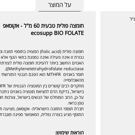
על המוצר
ה פולית טבעית 60 מ"ל
חומצה פולית טבעית 60 מ"ל - אקוסאפ
ecosupp BIO FOLATE
חומצה פולית (Folic acid) המצויה בתוספי תזונה ומזון מועשר, הינה הנגזרת הסינטטית של ויטמין B9.
נגזרת זו אינה פעילה ואינה נספגת בתאי הגוף אלא
((Methylenetetrahydrofolate reductase.
מהאוכלוסייה
מחקרים רבים קושרים בין המוטציה הגנטית של MTHFR לבין אובדן הריון חוזר.
בישראל, בדיקת הדם למציאת מוטציה באנזים ניתנת ע
על-כן, הרוב המוחלט של הנשים בישראל, צורכות חומ
גופן כראוי.
חברת תוספי התזונה הישראלית- אקוסאפ, מציעה ת
התוסף מגיע בצורה נוזלית, המאפשר ספיגה מוגברת
הוראות שימוש: