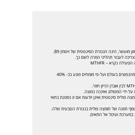
 צריכה לעבור תהליכי המרה לשם כך.
האנזים החשוב ביותר להפיכת חומצה פולית לצורתה הפעילה נקרא MTHFR –
חוסר באנזים MTHFR הוא הפגם הגנטי התורשתי מהנפוצים בעולם ועל-פי מומחים פוגע בכ- 40%
ל-ידי המטולוג ואיננה נפוצה.
צה פולית סינטטית ואינן יודעות אם זו נספגת בתאי
וסף תזונה של חומצה פולית בנגזרת הטבעית שלה.
 במערכת ועיכול אל התאים.