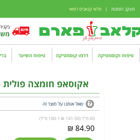
מעקב הזמנות
|
מלאי קנאביס רפואי
בקניה מע
משלו
טיפוח וקוסמטיקה
דרמו קוסמטיקה
טיפוח השיער
בריא
אקוסאפ חומצה פולית טבעית 60 מ"
שאל אותנו על מוצר זה
60 מ"ל (141.50 ₪ ל-100 מ"ל)
84.90 ₪