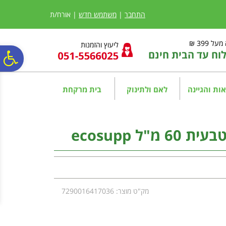
לתפריט
לתוכן
לתפריט
אתר
המרכזי
נגישות
התחבר
|
משתמש חדש
| אורח/ת
ל 399 ₪
ליעוץ והזמנות
ח עד הבית חינם
פ
סר
ות והגיינה
לאם ולתינוק
בית מרקחת
נג
ל ecosupp
מק"ט מוצר: 7290016417036