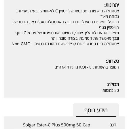
יתרונות:
אסטרולה היא צורה פטנטית של ויטמין C לא-חומצי, בעלת יעילות
גבוהה מאוד
הביופלבונואידים המשולבים במבנה האסטרולה מעלים את הריכוז של
הוויטמין בגוף
מיוצר בהתאם לתהליך ייחודי, המשפר את ספיגתו של ויטמין C בגוף
ובכך מאפשר את הטמעתו בצורה טובה יותר
אסטרולה הינו פטנט רשום קנייני שאינו מהונדס גנטית - Non GMO
כשרות:
המוצר בהשגחת KOF-K ניו ג'רזי ארה"ב
תכולה:
50 כמוסות
מידע נוסף
דגם
Solgar Ester-C Plus 500mg 50 Cap