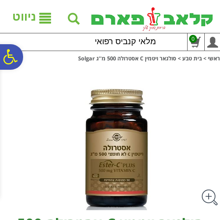
לתפריט
לתוכן
לתפריט
אתר
המרכזי
נגישות
ניווט
0
מלאי קנביס רפואי
פ
ראשי
>
בית טבע
>
סולגאר ויטמין C אסטרולה 500 מ''ג Solgar
סר
נג