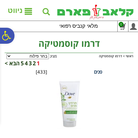
לתפריט
לתוכן
לתפריט
אתר
המרכזי
נגישות
ניווט
0
מלאי קנביס רפואי
פ
דרמו קוסמטיקה
סר
ראשי
>
דרמו קוסמטיקה
מציג
1
2
3
4
5
הבא >
פנים
[433]
נג