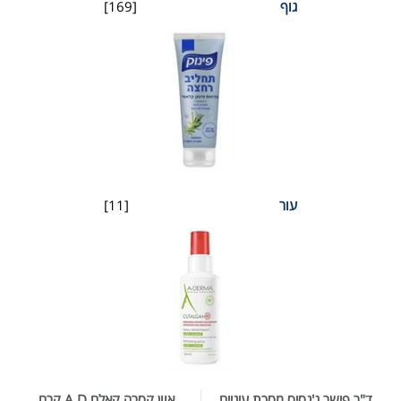
גוף
[169]
עור
[11]
ד"ר פישר ג'נסיס מסכת עיניים
אוון קסרה קאלם A.D קרם