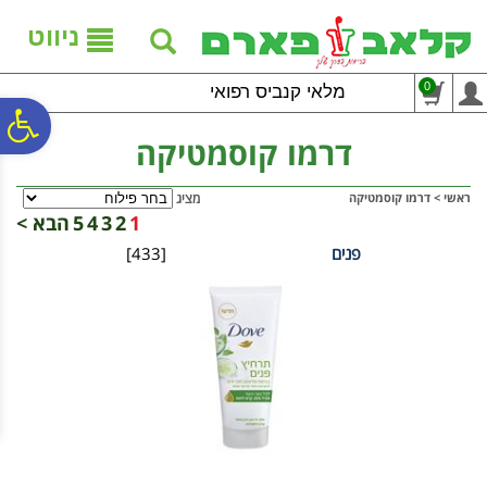
לתפריט
לתוכן
לתפריט
אתר
המרכזי
נגישות
ניווט
0
מלאי קנביס רפואי
פ
דרמו קוסמטיקה
סר
ראשי
>
דרמו קוסמטיקה
מציג
1
2
3
4
5
הבא >
פנים
[433]
נג