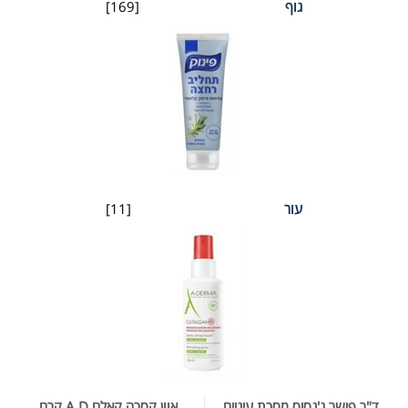
גוף
[169]
עור
[11]
ד"ר פישר ג'נסיס מסכת עיניים
אוון קסרה קאלם A.D קרם