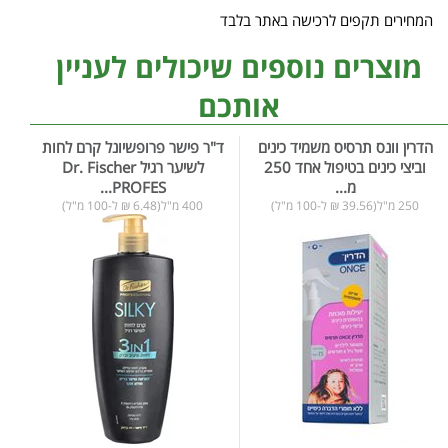
המחירים תקפים לרכישה באתר בלבד
מוצרים נוספים שיכולים לעניין
אותכם
הדרין וונס תרסיס משמיד כינים
ד"ר פישר פרופשיונל קרם לחות
וביצי כינים בטיפול אחד 250
לשיער רגיל Dr. Fischer
מ...
PROFES...
250 מ"ל(39.56 ₪ ל-100 מ"ל)
400 מ"ל(6.48 ₪ ל-100 מ"ל)