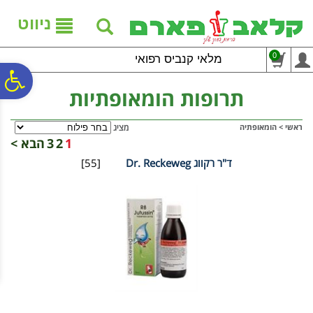
לתפריט
לתוכן
לתפריט
אתר
המרכזי
נגישות
ניווט
0
מלאי קנביס רפואי
פ
תרופות הומאופתיות
סר
ראשי
>
הומאופתיה
מציג
1
2
3
הבא >
ד"ר רקווג Dr. Reckeweg
[55]
נג