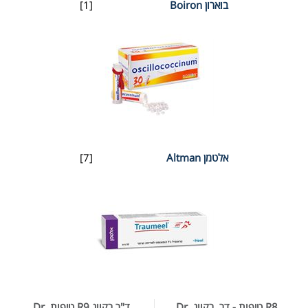
בוארון Boiron
[1]
אלטמן Altman
[7]
R8 טיפות - דר. רקווג Dr.
ד"ר רקווג R9 טיפות Dr.