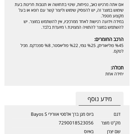
אם אתה מרגיש כאב, נפיחות, שינוי בתחושה או תגובות חריגות בעת
שימוש במוצר זה, יש להפסיק שימוש וליצור קשר עם רופא או בעל
מקצוע מטפל.
במידה וידועה רגישות לאחד ממרכיביו, אין להשתמש במוצר. יש
להשתמש במוצר להתוויה המצוינת \ מיועדת בלבד.
הרכב החומרים:
%45 פוליאוריתן, %25 גומי, %22 פוליאסטר, %8 ספנדקס. מכיל
לטקס.
תכולה:
יחידה אחת
מידע נוסף
דגם
ביוס מגן ברך אלסטי אוורירי Bayos S
מק"ט מוצר
7290018523056
שם יצרן
באיוס