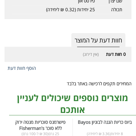
שם יצרן
פירסט און
תכולה
25 יחידות (0.32 ₪ ליחידה)
חוות דעת על המוצר
0
חוות דעת
(אין דירוג)
הוסף חוות דעת
המחירים תקפים לרכישה באתר בלבד
מוצרים נוספים שיכולים לעניין
אותכם
ביוס כריות הגנה לבוניון Bayos
פישרמנס סוכריות מנטה ירוק
ללא סוכר Fisherman's
8 יחידות(3.36 ₪ ליחידה)
25 גרם(30 ₪ ל-100 גרם)