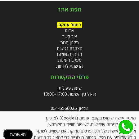
מפת אתר
ביטול עסקה
אודות
צור קשר
תקנון חנות
הצהרת נגישות
מדיניות משלוח
מעקב הזמנות
הרשמת לקוחות
פרטי התקשרות
שעות פעילות:
א'-ה' בין השעות 10:00-17:00
טלפון:
פקס: 09-8666832
האתר עושה שימוש בקובצי עוגיות (Cookies) לצרכים
תפעוליים, לניתוח שימושים, לשיפור חוויית המשתמש,
אימייל:
info@clubpharm.co.il
ולהתאמה אישית של תוכן ופרסום ממוקד. אנו עשויים לשתף
מאשר/ת
כתובת : קניון M הדרך, צומת ינאי, מושב בית חירות 40291
מידע אודותיך עם ספקי פרסום חיצוניים כדי להציג לך מודעות