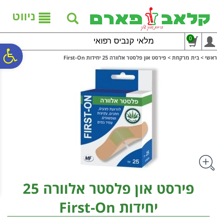
לתפריט
לתוכן
לתפריט
אתר
המרכזי
נגישות
ניווט
0
מלאי קנביס רפואי
פ
ראשי
>
בית מרקחת
>
פירסט און פלסטר אלוורה 25 יחידות First-On
סר
נג
פירסט און פלסטר אלוורה 25
יחידות First-On