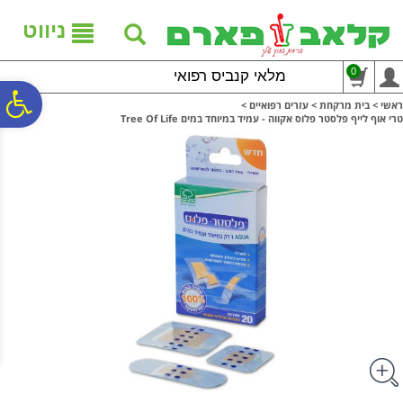
לתפריט
לתוכן
לתפריט
אתר
המרכזי
נגישות
ניווט
0
מלאי קנביס רפואי
פ
ראשי
>
בית מרקחת
>
עזרים רפואיים
>
טרי אוף לייף פלסטר פלוס אקווה - עמיד במיוחד במים Tree Of Life
סר
נג