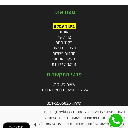
מפת אתר
ביטול עסקה
אודות
צור קשר
תקנון חנות
הצהרת נגישות
מדיניות משלוח
מעקב הזמנות
הרשמת לקוחות
פרטי התקשרות
שעות פעילות:
א'-ה' בין השעות 10:00-17:00
טלפון:
פקס: 09-8666832
האתר עושה שימוש בקובצי עוגיות (Cookies) לצרכים
תפעוליים, לניתוח שימושים, לשיפור חוויית המשתמש,
אימייל:
info@clubpharm.co.il
ולהתאמה אישית של תוכן ופרסום ממוקד. אנו עשויים לשתף
מאשר/ת