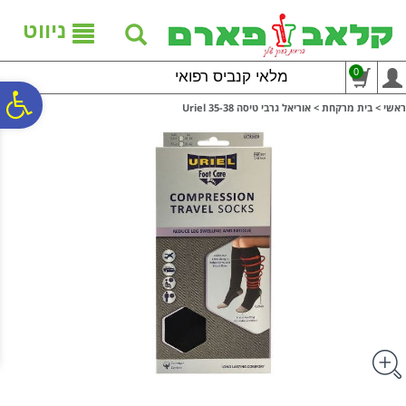
לתפריט
לתוכן
לתפריט
אתר
המרכזי
נגישות
ניווט
0
מלאי קנביס רפואי
פ
ראשי
>
בית מרקחת
>
אוריאל גרבי טיסה 35-38 Uriel
סר
נג