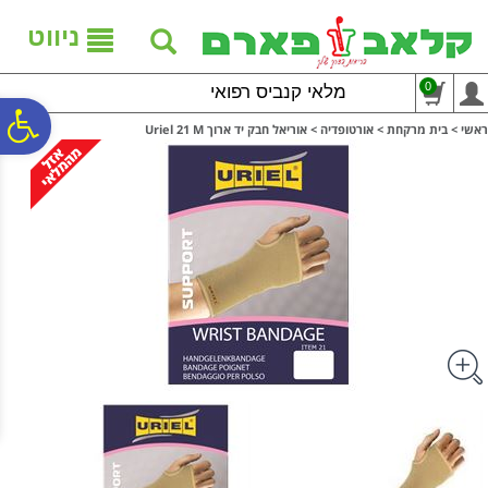
לתפריט
לתוכן
לתפריט
אתר
המרכזי
נגישות
ניווט
0
מלאי קנביס רפואי
פ
ראשי
>
בית מרקחת
>
אורטופדיה
>
אוריאל חבק יד ארוך Uriel 21 M
סר
נג