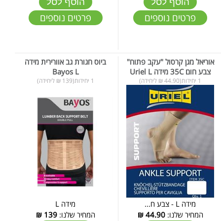
הוסף לסל
הוסף לסל
פרטים נוספים
פרטים נוספים
אוריאל מגן קרסול "עקב פתוח"
ביוס חגורת גב אוורירית מידה
צבע חום 35C מידה Uriel L
Bayos L
1 יחידות(44.90 ₪ ליחידה)
1 יחידות(139 ₪ ליחידה)
מידה L - צבע ח...
מידה L
המחיר שלנו:
44.90
₪
המחיר שלנו:
139
₪