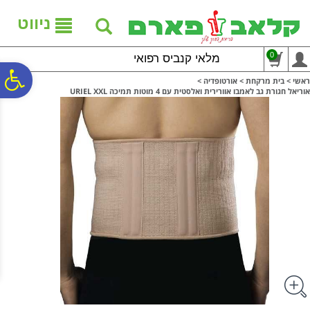
לתפריט
לתוכן
לתפריט
אתר
המרכזי
נגישות
ניווט
0
מלאי קנביס רפואי
פ
ראשי
>
בית מרקחת
>
אורטופדיה
>
אוריאל חגורת גב לאמבו אוורירית ואלסטית עם 4 מוטות תמיכה URIEL XXL
סר
נג