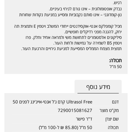
רגיש.
נבדק אופטומולוגית – אינו גורם לגירוי בעיניים.
נון-קומדוגני – אינו סותם נקבוביות ומסייע במניעת נקודות שחורות
מכיל קומפלקס אנטי-אוקסידנטים ייחודי המשלב ויטמין E ותמצית תה
ירוק, להגנה מפני רדיקלים חופשיים.
סיליקונים אלסטומרים לתחושת משי ולמראה אחיד וחלק. פרו
ויטמין B5 לשמירה על גמישות ולחות העור.
תמצית מצמח הממליס המסייעת למניעת גירויים והרגעת העור.
תכולה:
50 מ"ל
מידע נוסף
דגם
Ultrasol Free קרם ג'ל אנטי-אייג'ינג לפנים 50
מק"ט מוצר
7290015081627
שם יצרן
ד"ר פישר
תכולה
50 מ"ל (85.80 ₪ ל-100 מ"ל)