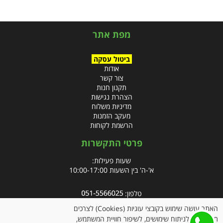
מפת אתר
ביטול עסקה
אודות
צור קשר
תקנון חנות
הצהרת נגישות
מדיניות משלוח
מעקב הזמנות
הרשמת לקוחות
פרטי התקשרות
שעות פעילות:
א'-ה' בין השעות 10:00-17:00
טלפון:
פקס: 09-8666832
האתר עושה שימוש בקובצי עוגיות (Cookies) לצרכים
תפעוליים, לניתוח שימושים, לשיפור חוויית המשתמש,
אימייל:
info@clubpharm.co.il