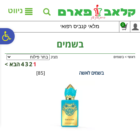
לתפריט
לתוכן
לתפריט
אתר
המרכזי
נגישות
ניווט
0
מלאי קנביס רפואי
פ
בשמים
סר
ראשי
>
בשמים
מציג
1
2
3
4
הבא >
בשמים לאשה
[85]
נג