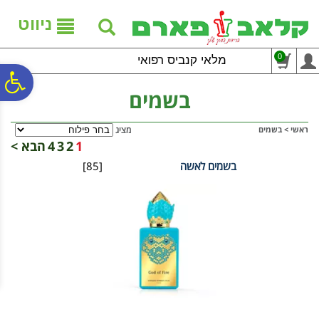
לתפריט
לתוכן
לתפריט
אתר
המרכזי
נגישות
ניווט
0
מלאי קנביס רפואי
פ
בשמים
סר
ראשי
>
בשמים
מציג
1
2
3
4
הבא >
בשמים לאשה
[85]
נג