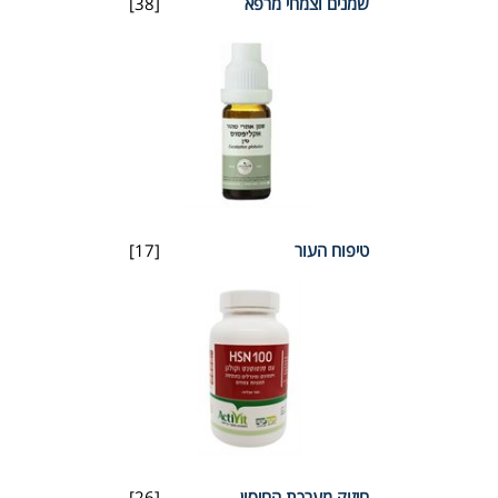
שמנים וצמחי מרפא
[38]
טיפוח העור
[17]
חיזוק מערכת החיסון
[26]