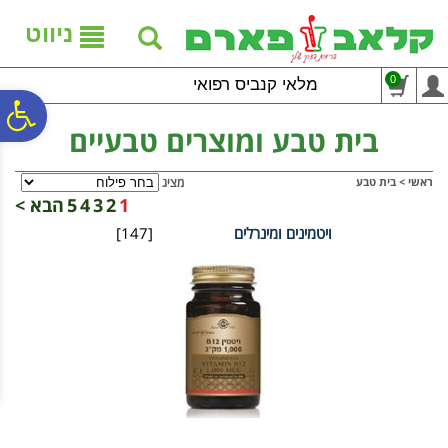
לתפריט
לתוכן
לתפריט
אתר
המרכזי
נגישות
ניווט
0
מלאי קנביס רפואי
פ
בית טבע ומוצרים טבעיים
סר
ראשי
>
בית טבע
מציג
1
2
3
4
5
הבא >
ויטמינים ומינרלים
[147]
נג