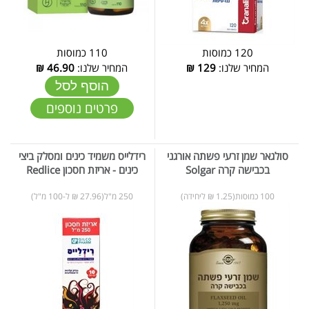
120 כמוסות
110 כמוסות
המחיר שלנו:
129
₪
המחיר שלנו:
46.90
₪
הוסף לסל
פרטים נוספים
סולגאר שמן זרעי פשתה אורגני
רידלייס משמיד כינים ומסלק ביצי
בכבישה קרה Solgar
כינים - אריזת חסכון Redlice
100 כמוסות(1.25 ₪ ליחידה)
250 מ"ל(27.96 ₪ ל-100 מ"ל)