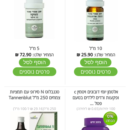
10 מ"ל
5 מ"ל
המחיר שלנו:
25.90
₪
המחיר שלנו:
72.90
₪
הוסף לסל
הוסף לסל
פרטים נוספים
פרטים נוספים
אלטמן יומי דובונים ויטמין c
טננבלוט N סירופ עם תמציות
ופקעות ורדים לילדים בטעם
צמחים 250 מ"ל Tannenblut
פטל ...
100 יחידות(0.65 ₪ ליחידה)
250 מ"ל(29.16 ₪ ל-100 מ"ל)
0%
הנחה