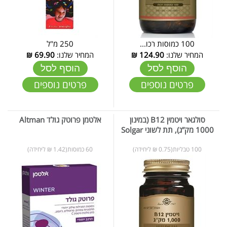
100 כמוסות רכו...
250 מ"ל
המחיר שלנו:
124.90
₪
המחיר שלנו:
69.90
₪
הוסף לסל
הוסף לסל
פרטים נוספים
פרטים נוספים
סולגאר ויטמין B12 (במינון
אלטמן פרוטק גולד Altman
1000 מק”ג), תת לשוני Solgar
100 טבליות(0.75 ₪ ליחידה)
60 כמוסות(1.42 ₪ ליחידה)