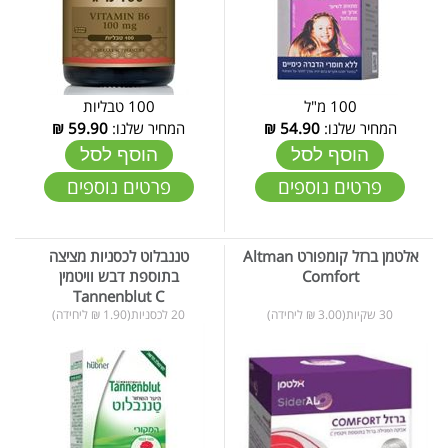
100 מ"ל
100 טבליות
המחיר שלנו:
54.90
₪
המחיר שלנו:
59.90
₪
הוסף לסל
הוסף לסל
פרטים נוספים
פרטים נוספים
אלטמן ברזל קומפורט Altman
טננבלוט לכסניות מציצה
Comfort
בתוספת דבש וויטמין
Tannenblut C
30 שקיות(3.00 ₪ ליחידה)
20 לכסניות(1.90 ₪ ליחידה)