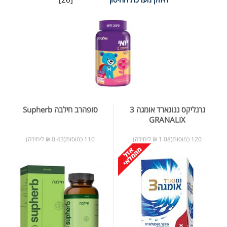
גרנליקס ננוגארד אומגה 3
סופהרב חילבה Supherb
GRANALIX
120 כמוסות(1.08 ₪ ליחידה)
110 כמוסות(0.43 ₪ ליחידה)