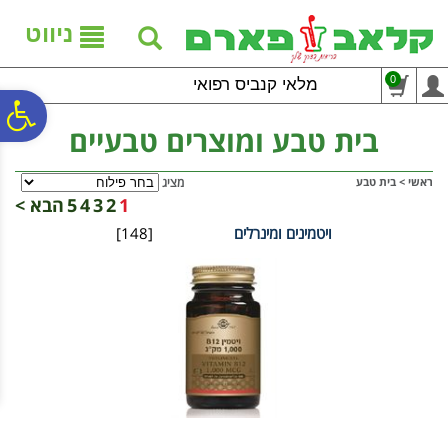
לתפריט
לתוכן
לתפריט
אתר
המרכזי
נגישות
ניווט
0
מלאי קנביס רפואי
פ
בית טבע ומוצרים טבעיים
סר
ראשי
>
בית טבע
מציג
1
2
3
4
5
הבא >
ויטמינים ומינרלים
[148]
נג