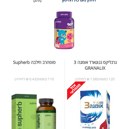
גרנליקס ננוגארד אומגה 3
סופהרב חילבה Supherb
GRANALIX
120 כמוסות(1.08 ₪ ליחידה)
110 כמוסות(0.43 ₪ ליחידה)