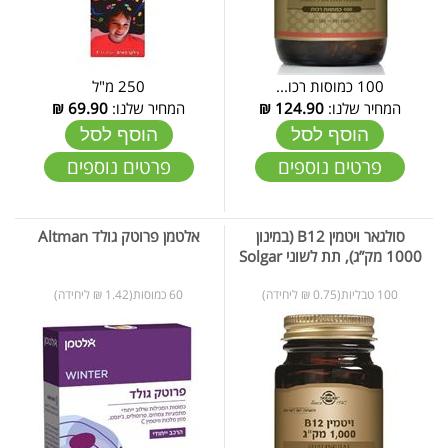
100 כמוסות רכו...
250 מ"ל
המחיר שלנו:
124.90
₪
המחיר שלנו:
69.90
₪
הוסף לסל
הוסף לסל
פרטים נוספים
פרטים נוספים
סולגאר ויטמין B12 (במינון
אלטמן פרוטק גולד Altman
1000 מק”ג), תת לשוני Solgar
100 טבליות(0.75 ₪ ליחידה)
60 כמוסות(1.42 ₪ ליחידה)