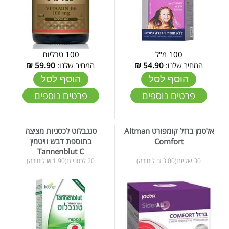
100 מ"ל
100 טבליות
המחיר שלנו:
54.90
₪
המחיר שלנו:
59.90
₪
הוסף לסל
הוסף לסל
פרטים נוספים
פרטים נוספים
אלטמן ברזל קומפורט Altman
טננבלוט לכסניות מציצה
Comfort
בתוספת דבש וויטמין
Tannenblut C
30 שקיות(3.00 ₪ ליחידה)
20 לכסניות(1.90 ₪ ליחידה)