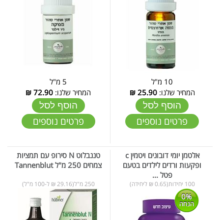
10 מ"ל
5 מ"ל
המחיר שלנו:
25.90
₪
המחיר שלנו:
72.90
₪
הוסף לסל
הוסף לסל
פרטים נוספים
פרטים נוספים
אלטמן יומי דובונים ויטמין c
טננבלוט N סירופ עם תמציות
ופקעות ורדים לילדים בטעם
צמחים 250 מ"ל Tannenblut
פטל ...
100 יחידות(0.65 ₪ ליחידה)
250 מ"ל(29.16 ₪ ל-100 מ"ל)
0%
הנחה