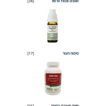
שמנים וצמחי מרפא
[38]
טיפוח העור
[17]
חיזוק מערכת החיסון
[26]