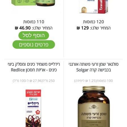
120 כמוסות
110 כמוסות
המחיר שלנו:
129
₪
המחיר שלנו:
46.90
₪
הוסף לסל
פרטים נוספים
סולגאר שמן זרעי פשתה אורגני
רידלייס משמיד כינים ומסלק ביצי
בכבישה קרה Solgar
כינים - אריזת חסכון Redlice
100 כמוסות(1.25 ₪ ליחידה)
250 מ"ל(27.96 ₪ ל-100 מ"ל)