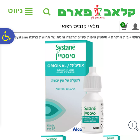
לתפריט
לתוכן
לתפריט
אתר
המרכזי
נגישות
ניווט
0
מלאי קנביס רפואי
פ
ראשי
>
בית מרקחת
>
סיסטיין טיפות עיניים להקלה זמנית של תחושת צריבה Systane
סר
נג