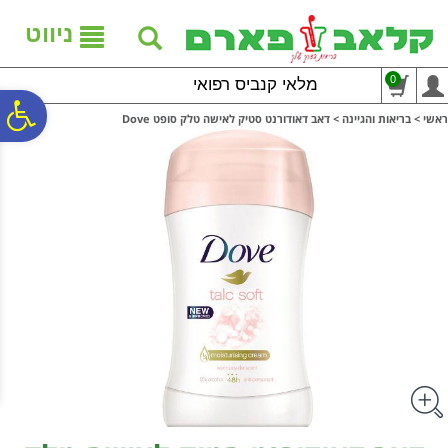
לתפריט
לתוכן
לתפריט
אתר
המרכזי
נגישות
ניווט
0
מלאי קנביס רפואי
פ
ראשי
>
בריאות והגיינה
>
דאב דאודורנט סטיק לאישה טלק סופט Dove
סר
נג