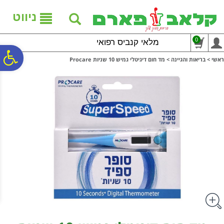
לתפריט
לתוכן
לתפריט
אתר
המרכזי
נגישות
ניווט
0
מלאי קנביס רפואי
פ
ראשי
>
בריאות והגיינה
>
מד חום דיגיטלי גמיש 10 שניות Procare
סר
נג