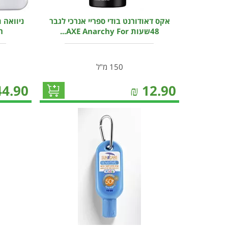
אקס דאודורנט בודי ספריי אנרכי לגבר
ניוואה 
48שעות AXE Anarchy For...
הג
150 מ"ל
44.90
₪
12.90