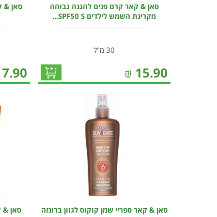
סאן & קאר קרם פנים להגנה גבוהה
סאן & ק
מקרינת השמש לילדים SPF50 S...
30 מ"ל
17.90
₪
15.90
סאן & קאר ספריי שמן קוקוס לגוון ברונזה
סאן & 