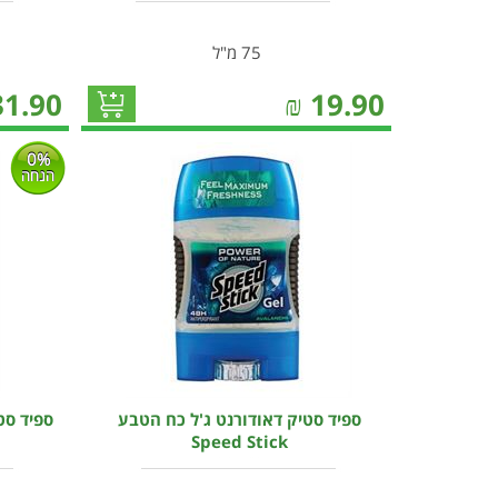
75 מ"ל
31.90
₪
19.90
0%
הנחה
ספיד סטיק דאודורנט ג'ל כח הטבע
ספיד סט
Speed Stick