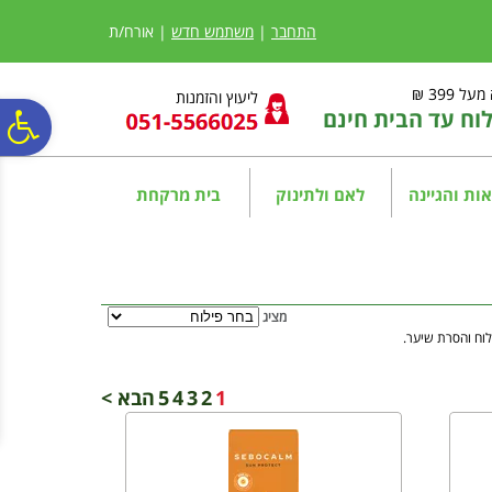
לתפריט
לתוכן
לתפריט
אתר
המרכזי
נגישות
התחבר
|
משתמש חדש
| אורח/ת
ל 399 ₪
ליעוץ והזמנות
ח עד הבית חינם
פ
סר
ות והגיינה
לאם ולתינוק
בית מרקחת
נג
מציג
לוח והסרת שיער.
1
2
3
4
5
הבא >