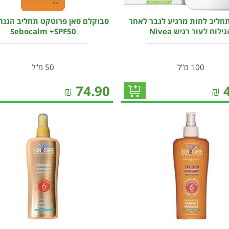
תחליב לחות מרגיע לגבר לאחר
סבוקלם סאן פרוטקט תחליב הגנה 
ילוח לעור רגיש Nivea
Sebocalm +SPF50
100 מ"ל
50 מ"ל
₪
74.90
₪