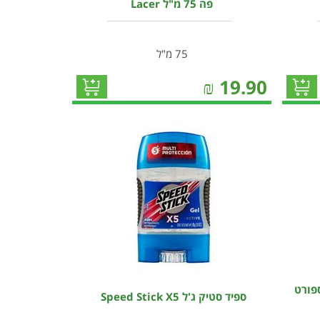
פה 75 מ"ל Lacer
75 מ"ל
₪
19.90
ספורט
ספיד סטיק ג'ל Speed Stick X5