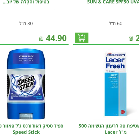
SUN & CARE SPF50 UV
בטיפול והקלה של יוב...
60 מ"ל
30 מ"ל
₪
44.90
₪
לאסר שטיפת פה לרענון הנשימה 500
ספיד סטיק דאודורנט ג'ל פאוור 
מ"ל Lacer
Speed Stick